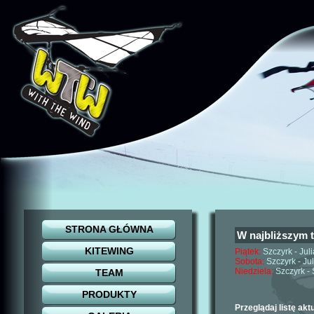
STRONA GŁÓWNA
W najbliższym t
KITEWING
Piątek:
Szczyrk - Jul
Sobota:
Szczyrk - Jul
Niedziela:
Szczyrk - 
TEAM
PRODUKTY
Przeglądaj listę akt